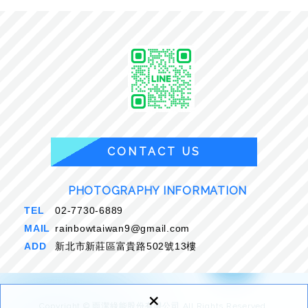
CONTACT US
PHOTOGRAPHY INFORMATION
TEL
02-7730-6889
MAIL
rainbowtaiwan9@gmail.com
ADD
新北市新莊區富貴路502號13樓
×
Copyright © 雨潔綠能股份有限公司 All Rights Reserved.