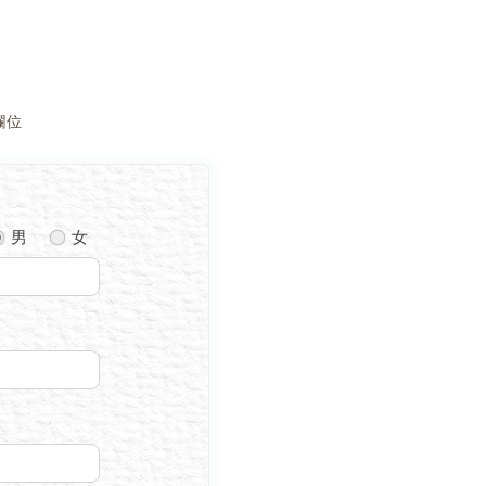
欄位
男
女