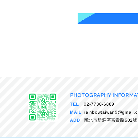
PHOTOGRAPHY INFORMA
TEL
02-7730-6889
MAIL
rainbowtaiwan9@gmail.
ADD
新北市新莊區富貴路502號